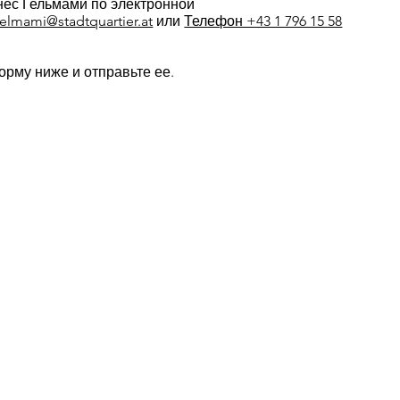
ес Гельмами по электронной
elmami@stadtquartier.at
или
Телефон +43 1 796 15 58
орму ниже и отправьте ее.